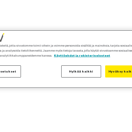
teitä, jotta sivustomme toimii oikein ja voimme personoida sisältöä ja mainoksia, tarjota sosiaal
 ja analysoida tietoliikennettä. Jaamme myös tietoja tavasta, jolla käytät sivustoamme sosiaalis
 analytiikkakumppaneidemme kanssa.
Käyttöehdot ja rekisteriselosteet
asetukset
Hylkää kaikki
Hyväksy kaik