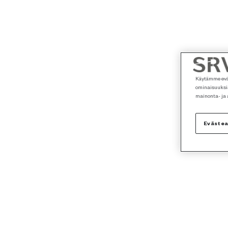
Käytämme eväs
ominaisuuksia
mainonta- ja
Eväste