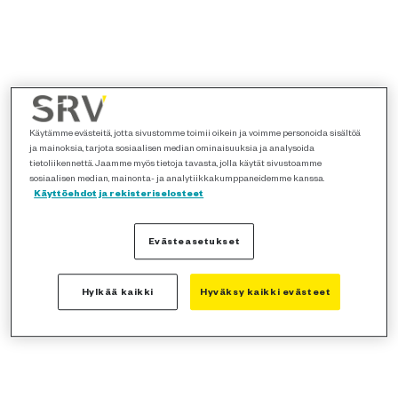
Käytämme evästeitä, jotta sivustomme toimii oikein ja voimme personoida sisältöä
ja mainoksia, tarjota sosiaalisen median ominaisuuksia ja analysoida
tietoliikennettä. Jaamme myös tietoja tavasta, jolla käytät sivustoamme
sosiaalisen median, mainonta- ja analytiikkakumppaneidemme kanssa.
Käyttöehdot ja rekisteriselosteet
Evästeasetukset
Hylkää kaikki
Hyväksy kaikki evästeet