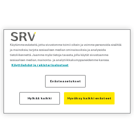
Käytämme evästeitä, jotta sivustomme toimii oikein ja voimme personoida sisältöä
ja mainoksia, tarjota sosiaalisen median ominaisuuksia ja analysoida
tietoliikennettä. Jaamme myös tietoja tavasta, jolla käytät sivustoamme
sosiaalisen median, mainonta- ja analytiikkakumppaneidemme kanssa.
Käyttöehdot ja rekisteriselosteet
Evästeasetukset
Hylkää kaikki
Hyväksy kaikki evästeet