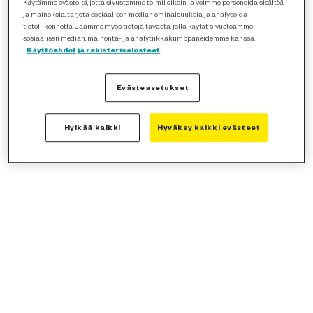
Käytämme evästeitä, jotta sivustomme toimii oikein ja voimme personoida sisältöä
ja mainoksia, tarjota sosiaalisen median ominaisuuksia ja analysoida
tietoliikennettä. Jaamme myös tietoja tavasta, jolla käytät sivustoamme
sosiaalisen median, mainonta- ja analytiikkakumppaneidemme kanssa.
Käyttöehdot ja rekisteriselosteet
Evästeasetukset
Hylkää kaikki
Hyväksy kaikki evästeet