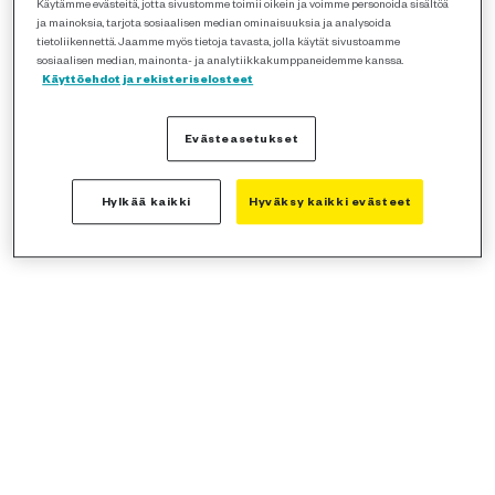
Käytämme evästeitä, jotta sivustomme toimii oikein ja voimme personoida sisältöä
ja mainoksia, tarjota sosiaalisen median ominaisuuksia ja analysoida
tietoliikennettä. Jaamme myös tietoja tavasta, jolla käytät sivustoamme
sosiaalisen median, mainonta- ja analytiikkakumppaneidemme kanssa.
Käyttöehdot ja rekisteriselosteet
Evästeasetukset
Hylkää kaikki
Hyväksy kaikki evästeet