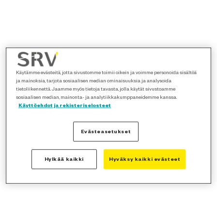
Käytämme evästeitä, jotta sivustomme toimii oikein ja voimme personoida sisältöä
ja mainoksia, tarjota sosiaalisen median ominaisuuksia ja analysoida
tietoliikennettä. Jaamme myös tietoja tavasta, jolla käytät sivustoamme
sosiaalisen median, mainonta- ja analytiikkakumppaneidemme kanssa.
Käyttöehdot ja rekisteriselosteet
Evästeasetukset
Hylkää kaikki
Hyväksy kaikki evästeet