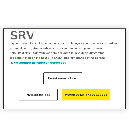
Käytämme evästeitä, jotta sivustomme toimii oikein ja voimme personoida sisältöä
ja mainoksia, tarjota sosiaalisen median ominaisuuksia ja analysoida
tietoliikennettä. Jaamme myös tietoja tavasta, jolla käytät sivustoamme
sosiaalisen median, mainonta- ja analytiikkakumppaneidemme kanssa.
Käyttöehdot ja rekisteriselosteet
Evästeasetukset
Hylkää kaikki
Hyväksy kaikki evästeet