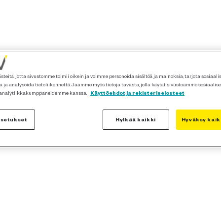
teitä, jotta sivustomme toimii oikein ja voimme personoida sisältöä ja mainoksia, tarjota sosiaal
 ja analysoida tietoliikennettä. Jaamme myös tietoja tavasta, jolla käytät sivustoamme sosiaalis
 analytiikkakumppaneidemme kanssa.
Käyttöehdot ja rekisteriselosteet
asetukset
Hylkää kaikki
Hyväksy kaik