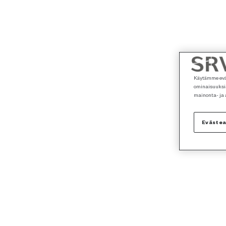
Käytämme eväs
ominaisuuksia
mainonta- ja
Eväste