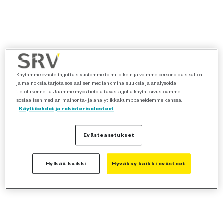
Käytämme evästeitä, jotta sivustomme toimii oikein ja voimme personoida sisältöä
ja mainoksia, tarjota sosiaalisen median ominaisuuksia ja analysoida
tietoliikennettä. Jaamme myös tietoja tavasta, jolla käytät sivustoamme
sosiaalisen median, mainonta- ja analytiikkakumppaneidemme kanssa.
Käyttöehdot ja rekisteriselosteet
Evästeasetukset
Hylkää kaikki
Hyväksy kaikki evästeet