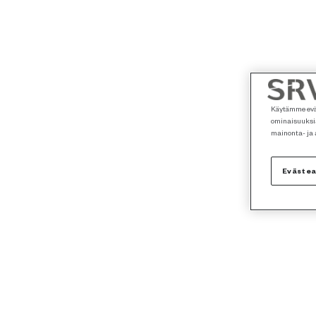
Käytämme eväs
ominaisuuksia
mainonta- ja
Eväste