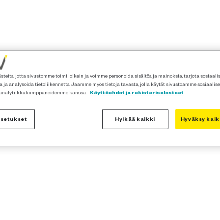
teitä, jotta sivustomme toimii oikein ja voimme personoida sisältöä ja mainoksia, tarjota sosiaal
 ja analysoida tietoliikennettä. Jaamme myös tietoja tavasta, jolla käytät sivustoamme sosiaalis
 analytiikkakumppaneidemme kanssa.
Käyttöehdot ja rekisteriselosteet
asetukset
Hylkää kaikki
Hyväksy kaik