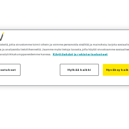
teitä, jotta sivustomme toimii oikein ja voimme personoida sisältöä ja mainoksia, tarjota sosiaal
 ja analysoida tietoliikennettä. Jaamme myös tietoja tavasta, jolla käytät sivustoamme sosiaalis
 analytiikkakumppaneidemme kanssa.
Käyttöehdot ja rekisteriselosteet
asetukset
Hylkää kaikki
Hyväksy kaik