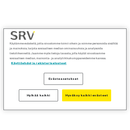
Käytämme evästeitä, jotta sivustomme toimii oikein ja voimme personoida sisältöä
ja mainoksia, tarjota sosiaalisen median ominaisuuksia ja analysoida
tietoliikennettä. Jaamme myös tietoja tavasta, jolla käytät sivustoamme
sosiaalisen median, mainonta- ja analytiikkakumppaneidemme kanssa.
Käyttöehdot ja rekisteriselosteet
Evästeasetukset
Hylkää kaikki
Hyväksy kaikki evästeet