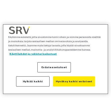
Käytämme evästeitä, jotta sivustomme toimii oikein ja voimme personoida sisältöä
ja mainoksia, tarjota sosiaalisen median ominaisuuksia ja analysoida
tietoliikennettä. Jaamme myös tietoja tavasta, jolla käytät sivustoamme
sosiaalisen median, mainonta- ja analytiikkakumppaneidemme kanssa.
Käyttöehdot ja rekisteriselosteet
Evästeasetukset
Hylkää kaikki
Hyväksy kaikki evästeet