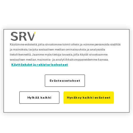
Käytämme evästeitä, jotta sivustomme toimii oikein ja voimme personoida sisältöä
ja mainoksia, tarjota sosiaalisen median ominaisuuksia ja analysoida
tietoliikennettä. Jaamme myös tietoja tavasta, jolla käytät sivustoamme
sosiaalisen median, mainonta- ja analytiikkakumppaneidemme kanssa.
Käyttöehdot ja rekisteriselosteet
Evästeasetukset
Hylkää kaikki
Hyväksy kaikki evästeet