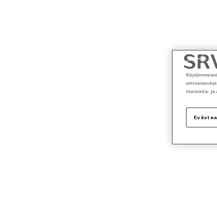
Käytämme eväs
ominaisuuksia
mainonta- ja
Eväste