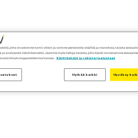
teitä, jotta sivustomme toimii oikein ja voimme personoida sisältöä ja mainoksia, tarjota sosiaal
 ja analysoida tietoliikennettä. Jaamme myös tietoja tavasta, jolla käytät sivustoamme sosiaalis
 analytiikkakumppaneidemme kanssa.
Käyttöehdot ja rekisteriselosteet
asetukset
Hylkää kaikki
Hyväksy kaik