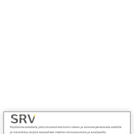
Käytämme evästeitä, jotta sivustomme toimii oikein ja voimme personoida sisältöä
ja mainoksia, tarjota sosiaalisen median ominaisuuksia ja analysoida