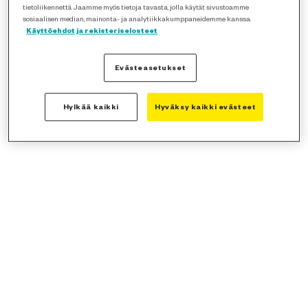
tietoliikennettä. Jaamme myös tietoja tavasta, jolla käytät sivustoamme
sosiaalisen median, mainonta- ja analytiikkakumppaneidemme kanssa.
Käyttöehdot ja rekisteriselosteet
Evästeasetukset
Hylkää kaikki
Hyväksy kaikki evästeet