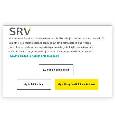
Käytämme evästeitä, jotta sivustomme toimii oikein ja voimme personoida sisältöä
ja mainoksia, tarjota sosiaalisen median ominaisuuksia ja analysoida
tietoliikennettä. Jaamme myös tietoja tavasta, jolla käytät sivustoamme
sosiaalisen median, mainonta- ja analytiikkakumppaneidemme kanssa.
Käyttöehdot ja rekisteriselosteet
Evästeasetukset
Hylkää kaikki
Hyväksy kaikki evästeet