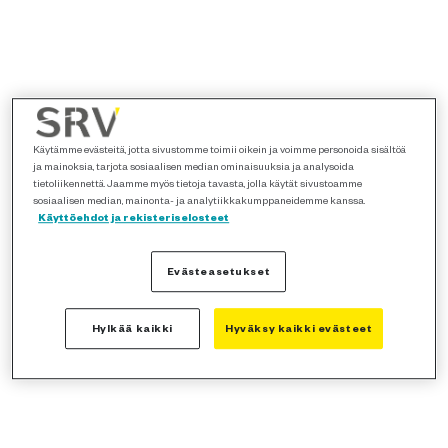
Käytämme evästeitä, jotta sivustomme toimii oikein ja voimme personoida sisältöä
ja mainoksia, tarjota sosiaalisen median ominaisuuksia ja analysoida
tietoliikennettä. Jaamme myös tietoja tavasta, jolla käytät sivustoamme
sosiaalisen median, mainonta- ja analytiikkakumppaneidemme kanssa.
Käyttöehdot ja rekisteriselosteet
Evästeasetukset
Hylkää kaikki
Hyväksy kaikki evästeet