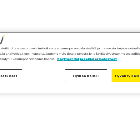
teitä, jotta sivustomme toimii oikein ja voimme personoida sisältöä ja mainoksia, tarjota sosiaal
 ja analysoida tietoliikennettä. Jaamme myös tietoja tavasta, jolla käytät sivustoamme sosiaalis
 analytiikkakumppaneidemme kanssa.
Käyttöehdot ja rekisteriselosteet
asetukset
Hylkää kaikki
Hyväksy kaik