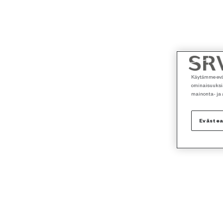
Käytämme eväs
ominaisuuksia
mainonta- ja
Eväste