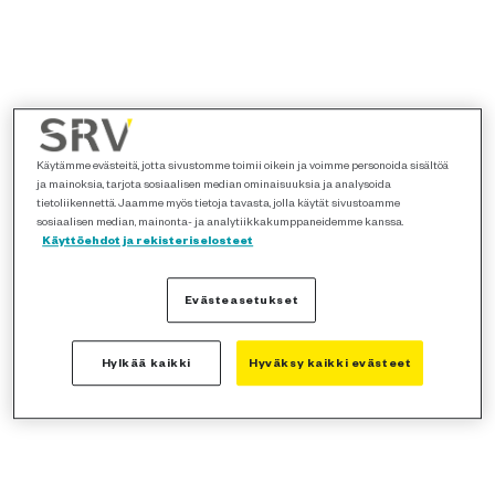
Käytämme evästeitä, jotta sivustomme toimii oikein ja voimme personoida sisältöä
ja mainoksia, tarjota sosiaalisen median ominaisuuksia ja analysoida
tietoliikennettä. Jaamme myös tietoja tavasta, jolla käytät sivustoamme
sosiaalisen median, mainonta- ja analytiikkakumppaneidemme kanssa.
Käyttöehdot ja rekisteriselosteet
Evästeasetukset
Hylkää kaikki
Hyväksy kaikki evästeet