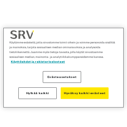
Käytämme evästeitä, jotta sivustomme toimii oikein ja voimme personoida sisältöä
ja mainoksia, tarjota sosiaalisen median ominaisuuksia ja analysoida
tietoliikennettä. Jaamme myös tietoja tavasta, jolla käytät sivustoamme
sosiaalisen median, mainonta- ja analytiikkakumppaneidemme kanssa.
Käyttöehdot ja rekisteriselosteet
Evästeasetukset
Hylkää kaikki
Hyväksy kaikki evästeet