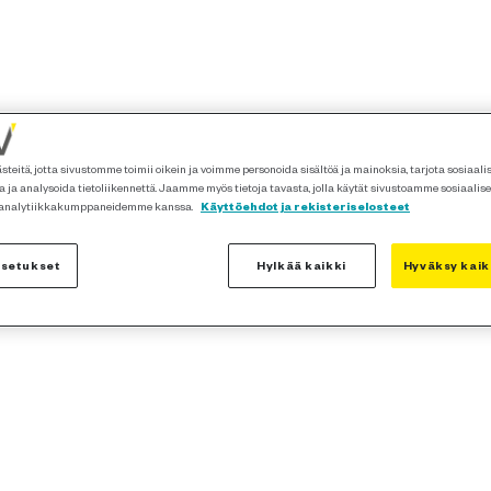
teitä, jotta sivustomme toimii oikein ja voimme personoida sisältöä ja mainoksia, tarjota sosiaal
 ja analysoida tietoliikennettä. Jaamme myös tietoja tavasta, jolla käytät sivustoamme sosiaalis
 analytiikkakumppaneidemme kanssa.
Käyttöehdot ja rekisteriselosteet
asetukset
Hylkää kaikki
Hyväksy kaik