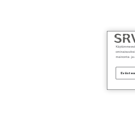
Käytämme eväs
ominaisuuksia
mainonta- ja
Eväste