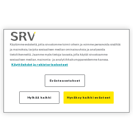
Käytämme evästeitä, jotta sivustomme toimii oikein ja voimme personoida sisältöä
ja mainoksia, tarjota sosiaalisen median ominaisuuksia ja analysoida
tietoliikennettä. Jaamme myös tietoja tavasta, jolla käytät sivustoamme
sosiaalisen median, mainonta- ja analytiikkakumppaneidemme kanssa.
Käyttöehdot ja rekisteriselosteet
Evästeasetukset
Hylkää kaikki
Hyväksy kaikki evästeet