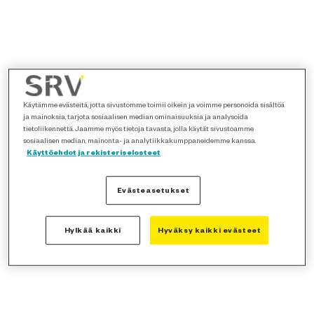
Käytämme evästeitä, jotta sivustomme toimii oikein ja voimme personoida sisältöä
ja mainoksia, tarjota sosiaalisen median ominaisuuksia ja analysoida
tietoliikennettä. Jaamme myös tietoja tavasta, jolla käytät sivustoamme
sosiaalisen median, mainonta- ja analytiikkakumppaneidemme kanssa.
Käyttöehdot ja rekisteriselosteet
Evästeasetukset
Hylkää kaikki
Hyväksy kaikki evästeet