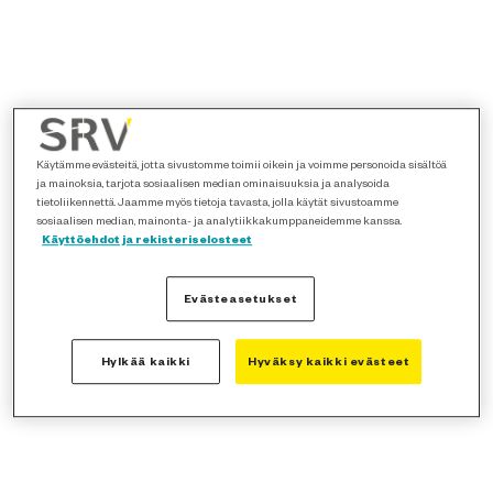
Käytämme evästeitä, jotta sivustomme toimii oikein ja voimme personoida sisältöä
ja mainoksia, tarjota sosiaalisen median ominaisuuksia ja analysoida
tietoliikennettä. Jaamme myös tietoja tavasta, jolla käytät sivustoamme
sosiaalisen median, mainonta- ja analytiikkakumppaneidemme kanssa.
Käyttöehdot ja rekisteriselosteet
Evästeasetukset
Hylkää kaikki
Hyväksy kaikki evästeet