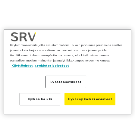
Käytämme evästeitä, jotta sivustomme toimii oikein ja voimme personoida sisältöä
ja mainoksia, tarjota sosiaalisen median ominaisuuksia ja analysoida
tietoliikennettä. Jaamme myös tietoja tavasta, jolla käytät sivustoamme
sosiaalisen median, mainonta- ja analytiikkakumppaneidemme kanssa.
Käyttöehdot ja rekisteriselosteet
Evästeasetukset
Hylkää kaikki
Hyväksy kaikki evästeet