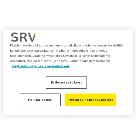
Käytämme evästeitä, jotta sivustomme toimii oikein ja voimme personoida sisältöä
ja mainoksia, tarjota sosiaalisen median ominaisuuksia ja analysoida
tietoliikennettä. Jaamme myös tietoja tavasta, jolla käytät sivustoamme
sosiaalisen median, mainonta- ja analytiikkakumppaneidemme kanssa.
Käyttöehdot ja rekisteriselosteet
Evästeasetukset
Hylkää kaikki
Hyväksy kaikki evästeet