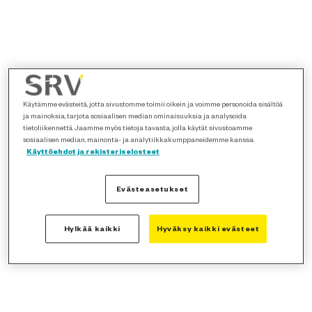
Käytämme evästeitä, jotta sivustomme toimii oikein ja voimme personoida sisältöä
ja mainoksia, tarjota sosiaalisen median ominaisuuksia ja analysoida
tietoliikennettä. Jaamme myös tietoja tavasta, jolla käytät sivustoamme
sosiaalisen median, mainonta- ja analytiikkakumppaneidemme kanssa.
Käyttöehdot ja rekisteriselosteet
Evästeasetukset
Hylkää kaikki
Hyväksy kaikki evästeet