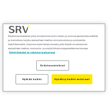
Käytämme evästeitä, jotta sivustomme toimii oikein ja voimme personoida sisältöä
ja mainoksia, tarjota sosiaalisen median ominaisuuksia ja analysoida
tietoliikennettä. Jaamme myös tietoja tavasta, jolla käytät sivustoamme
sosiaalisen median, mainonta- ja analytiikkakumppaneidemme kanssa.
Käyttöehdot ja rekisteriselosteet
Evästeasetukset
Hylkää kaikki
Hyväksy kaikki evästeet