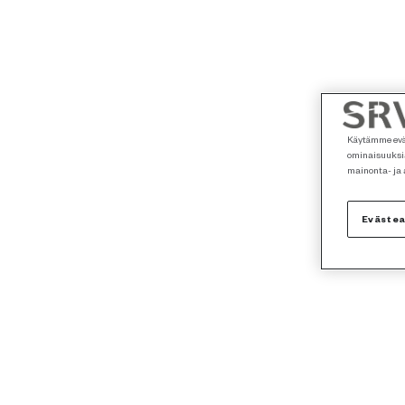
Käytämme eväs
ominaisuuksia
mainonta- ja
Eväste