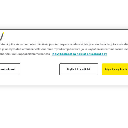
teitä, jotta sivustomme toimii oikein ja voimme personoida sisältöä ja mainoksia, tarjota sosiaal
 ja analysoida tietoliikennettä. Jaamme myös tietoja tavasta, jolla käytät sivustoamme sosiaalis
 analytiikkakumppaneidemme kanssa.
Käyttöehdot ja rekisteriselosteet
asetukset
Hylkää kaikki
Hyväksy kaik