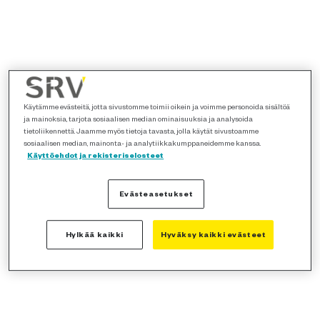
Käytämme evästeitä, jotta sivustomme toimii oikein ja voimme personoida sisältöä
ja mainoksia, tarjota sosiaalisen median ominaisuuksia ja analysoida
tietoliikennettä. Jaamme myös tietoja tavasta, jolla käytät sivustoamme
sosiaalisen median, mainonta- ja analytiikkakumppaneidemme kanssa.
Käyttöehdot ja rekisteriselosteet
Evästeasetukset
Hylkää kaikki
Hyväksy kaikki evästeet