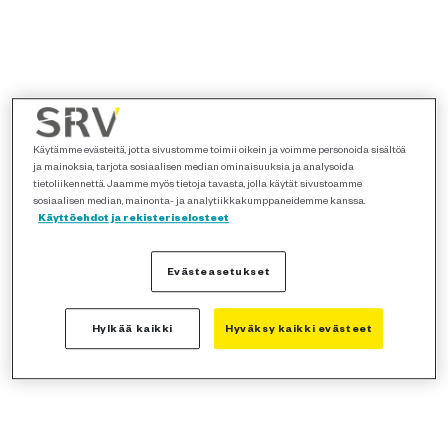
Käytämme evästeitä, jotta sivustomme toimii oikein ja voimme personoida sisältöä
ja mainoksia, tarjota sosiaalisen median ominaisuuksia ja analysoida
tietoliikennettä. Jaamme myös tietoja tavasta, jolla käytät sivustoamme
sosiaalisen median, mainonta- ja analytiikkakumppaneidemme kanssa.
Käyttöehdot ja rekisteriselosteet
Evästeasetukset
Hylkää kaikki
Hyväksy kaikki evästeet