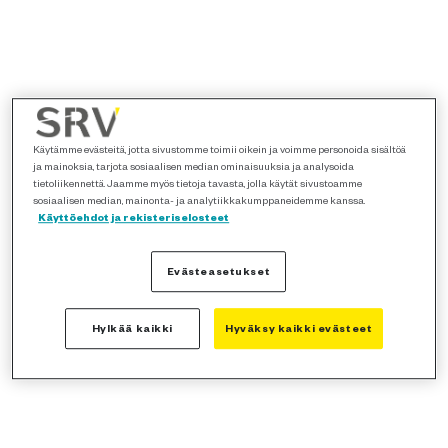
Käytämme evästeitä, jotta sivustomme toimii oikein ja voimme personoida sisältöä
ja mainoksia, tarjota sosiaalisen median ominaisuuksia ja analysoida
tietoliikennettä. Jaamme myös tietoja tavasta, jolla käytät sivustoamme
sosiaalisen median, mainonta- ja analytiikkakumppaneidemme kanssa.
Käyttöehdot ja rekisteriselosteet
Evästeasetukset
Hylkää kaikki
Hyväksy kaikki evästeet