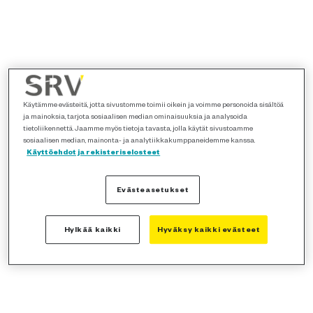
Käytämme evästeitä, jotta sivustomme toimii oikein ja voimme personoida sisältöä
ja mainoksia, tarjota sosiaalisen median ominaisuuksia ja analysoida
tietoliikennettä. Jaamme myös tietoja tavasta, jolla käytät sivustoamme
sosiaalisen median, mainonta- ja analytiikkakumppaneidemme kanssa.
Käyttöehdot ja rekisteriselosteet
Evästeasetukset
Hylkää kaikki
Hyväksy kaikki evästeet