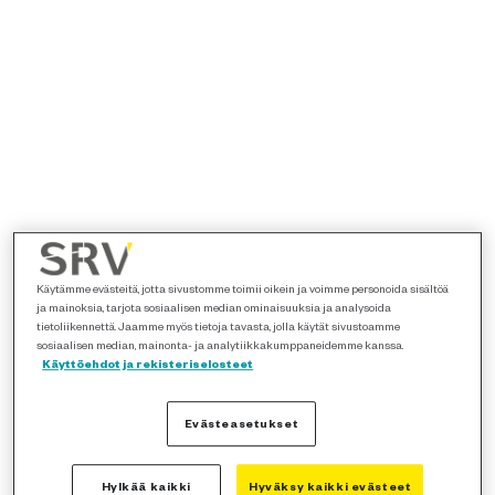
Käytämme evästeitä, jotta sivustomme toimii oikein ja voimme personoida sisältöä
ja mainoksia, tarjota sosiaalisen median ominaisuuksia ja analysoida
tietoliikennettä. Jaamme myös tietoja tavasta, jolla käytät sivustoamme
sosiaalisen median, mainonta- ja analytiikkakumppaneidemme kanssa.
Käyttöehdot ja rekisteriselosteet
Evästeasetukset
Hylkää kaikki
Hyväksy kaikki evästeet