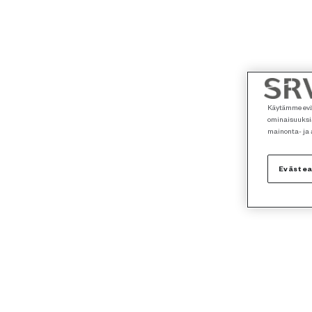
Käytämme eväs
ominaisuuksia
mainonta- ja
Eväste