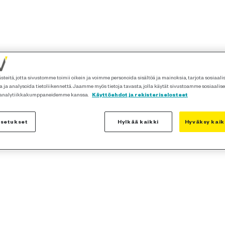
teitä, jotta sivustomme toimii oikein ja voimme personoida sisältöä ja mainoksia, tarjota sosiaal
 ja analysoida tietoliikennettä. Jaamme myös tietoja tavasta, jolla käytät sivustoamme sosiaalis
 analytiikkakumppaneidemme kanssa.
Käyttöehdot ja rekisteriselosteet
asetukset
Hylkää kaikki
Hyväksy kaik