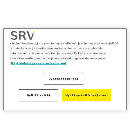
Käytämme evästeitä, jotta sivustomme toimii oikein ja voimme personoida sisältöä
ja mainoksia, tarjota sosiaalisen median ominaisuuksia ja analysoida
tietoliikennettä. Jaamme myös tietoja tavasta, jolla käytät sivustoamme
sosiaalisen median, mainonta- ja analytiikkakumppaneidemme kanssa.
Käyttöehdot ja rekisteriselosteet
Evästeasetukset
Hylkää kaikki
Hyväksy kaikki evästeet