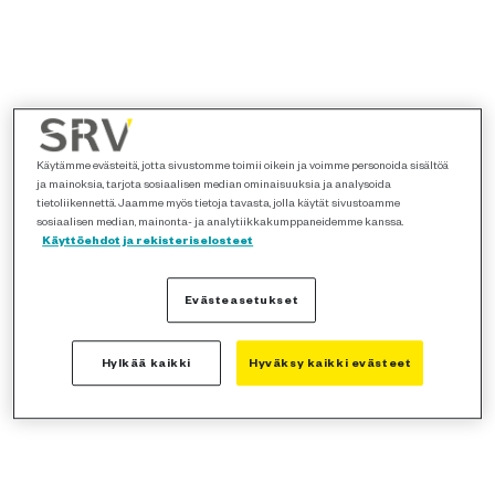
Käytämme evästeitä, jotta sivustomme toimii oikein ja voimme personoida sisältöä
ja mainoksia, tarjota sosiaalisen median ominaisuuksia ja analysoida
tietoliikennettä. Jaamme myös tietoja tavasta, jolla käytät sivustoamme
sosiaalisen median, mainonta- ja analytiikkakumppaneidemme kanssa.
Käyttöehdot ja rekisteriselosteet
Evästeasetukset
Hylkää kaikki
Hyväksy kaikki evästeet