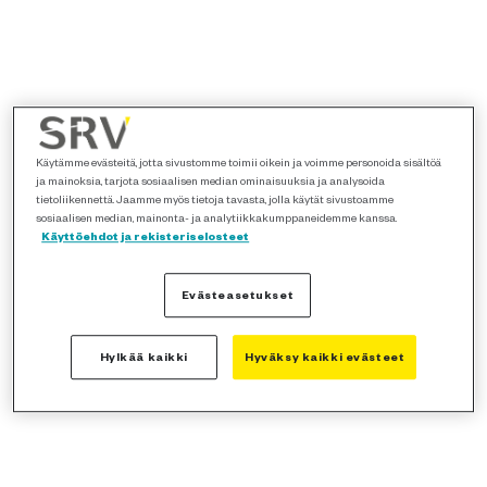
Käytämme evästeitä, jotta sivustomme toimii oikein ja voimme personoida sisältöä
ja mainoksia, tarjota sosiaalisen median ominaisuuksia ja analysoida
tietoliikennettä. Jaamme myös tietoja tavasta, jolla käytät sivustoamme
sosiaalisen median, mainonta- ja analytiikkakumppaneidemme kanssa.
Käyttöehdot ja rekisteriselosteet
Evästeasetukset
Hylkää kaikki
Hyväksy kaikki evästeet