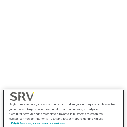
Käytämme evästeitä, jotta sivustomme toimii oikein ja voimme personoida sisältöä
ja mainoksia, tarjota sosiaalisen median ominaisuuksia ja analysoida
tietoliikennettä. Jaamme myös tietoja tavasta, jolla käytät sivustoamme
sosiaalisen median, mainonta- ja analytiikkakumppaneidemme kanssa.
Käyttöehdot ja rekisteriselosteet