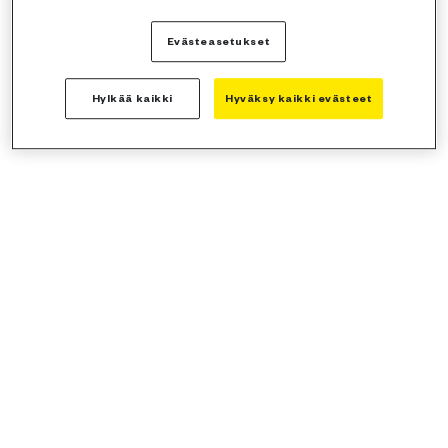
Evästeasetukset
Hylkää kaikki
Hyväksy kaikki evästeet