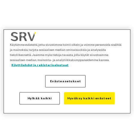
Käytämme evästeitä, jotta sivustomme toimii oikein ja voimme personoida sisältöä
ja mainoksia, tarjota sosiaalisen median ominaisuuksia ja analysoida
tietoliikennettä. Jaamme myös tietoja tavasta, jolla käytät sivustoamme
sosiaalisen median, mainonta- ja analytiikkakumppaneidemme kanssa.
Käyttöehdot ja rekisteriselosteet
Evästeasetukset
Hylkää kaikki
Hyväksy kaikki evästeet