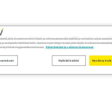
teitä, jotta sivustomme toimii oikein ja voimme personoida sisältöä ja mainoksia, tarjota sosiaal
 ja analysoida tietoliikennettä. Jaamme myös tietoja tavasta, jolla käytät sivustoamme sosiaalis
 analytiikkakumppaneidemme kanssa.
Käyttöehdot ja rekisteriselosteet
asetukset
Hylkää kaikki
Hyväksy kaik