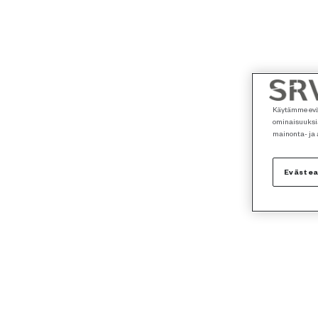
Käytämme eväs
ominaisuuksia
mainonta- ja
Eväste