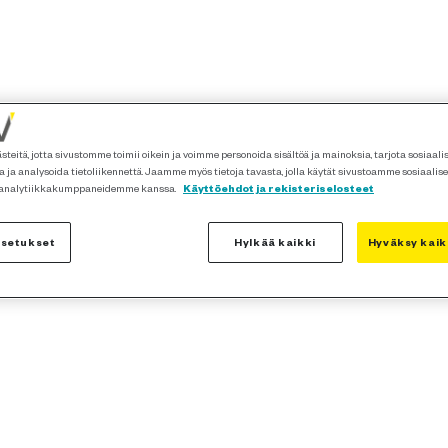
teitä, jotta sivustomme toimii oikein ja voimme personoida sisältöä ja mainoksia, tarjota sosiaal
 ja analysoida tietoliikennettä. Jaamme myös tietoja tavasta, jolla käytät sivustoamme sosiaalis
 analytiikkakumppaneidemme kanssa.
Käyttöehdot ja rekisteriselosteet
asetukset
Hylkää kaikki
Hyväksy kaik