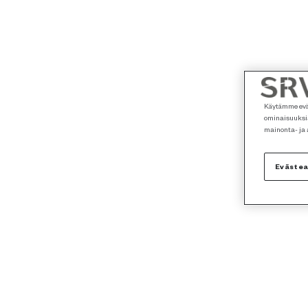
Käytämme eväs
ominaisuuksia
mainonta- ja
Eväste