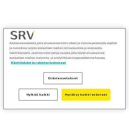
Käytämme evästeitä, jotta sivustomme toimii oikein ja voimme personoida sisältöä
ja mainoksia, tarjota sosiaalisen median ominaisuuksia ja analysoida
tietoliikennettä. Jaamme myös tietoja tavasta, jolla käytät sivustoamme
sosiaalisen median, mainonta- ja analytiikkakumppaneidemme kanssa.
Käyttöehdot ja rekisteriselosteet
Evästeasetukset
Hylkää kaikki
Hyväksy kaikki evästeet