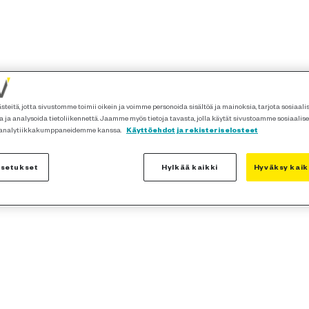
teitä, jotta sivustomme toimii oikein ja voimme personoida sisältöä ja mainoksia, tarjota sosiaal
 ja analysoida tietoliikennettä. Jaamme myös tietoja tavasta, jolla käytät sivustoamme sosiaalis
 analytiikkakumppaneidemme kanssa.
Käyttöehdot ja rekisteriselosteet
asetukset
Hylkää kaikki
Hyväksy kaik