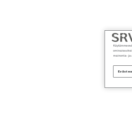
Käytämme eväs
ominaisuuksia
mainonta- ja
Eväste