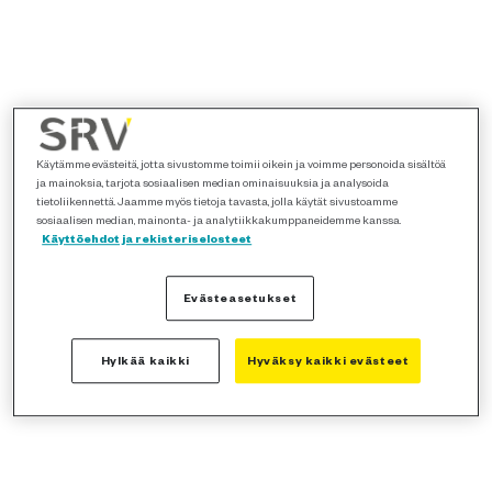
Käytämme evästeitä, jotta sivustomme toimii oikein ja voimme personoida sisältöä
ja mainoksia, tarjota sosiaalisen median ominaisuuksia ja analysoida
tietoliikennettä. Jaamme myös tietoja tavasta, jolla käytät sivustoamme
sosiaalisen median, mainonta- ja analytiikkakumppaneidemme kanssa.
Käyttöehdot ja rekisteriselosteet
Evästeasetukset
Hylkää kaikki
Hyväksy kaikki evästeet