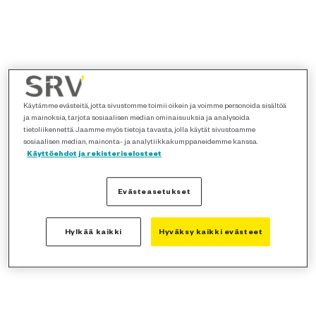
Käytämme evästeitä, jotta sivustomme toimii oikein ja voimme personoida sisältöä
ja mainoksia, tarjota sosiaalisen median ominaisuuksia ja analysoida
tietoliikennettä. Jaamme myös tietoja tavasta, jolla käytät sivustoamme
sosiaalisen median, mainonta- ja analytiikkakumppaneidemme kanssa.
Käyttöehdot ja rekisteriselosteet
Evästeasetukset
Hylkää kaikki
Hyväksy kaikki evästeet