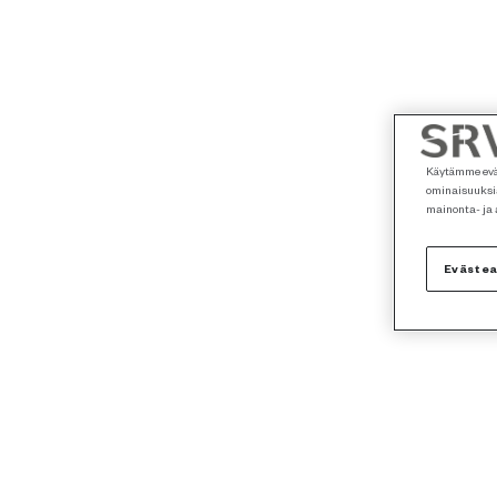
Käytämme eväs
ominaisuuksia
mainonta- ja
Eväste