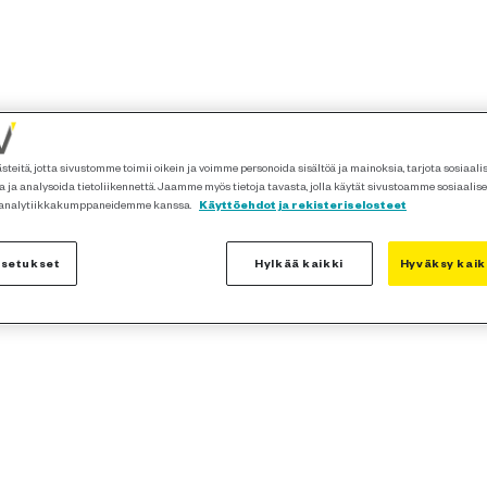
teitä, jotta sivustomme toimii oikein ja voimme personoida sisältöä ja mainoksia, tarjota sosiaal
 ja analysoida tietoliikennettä. Jaamme myös tietoja tavasta, jolla käytät sivustoamme sosiaalis
 analytiikkakumppaneidemme kanssa.
Käyttöehdot ja rekisteriselosteet
asetukset
Hylkää kaikki
Hyväksy kaik