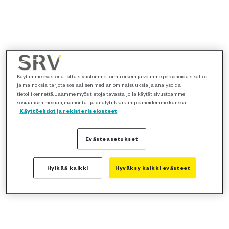
Käytämme evästeitä, jotta sivustomme toimii oikein ja voimme personoida sisältöä
ja mainoksia, tarjota sosiaalisen median ominaisuuksia ja analysoida
tietoliikennettä. Jaamme myös tietoja tavasta, jolla käytät sivustoamme
sosiaalisen median, mainonta- ja analytiikkakumppaneidemme kanssa.
Käyttöehdot ja rekisteriselosteet
Evästeasetukset
Hylkää kaikki
Hyväksy kaikki evästeet