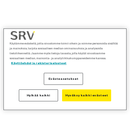
Käytämme evästeitä, jotta sivustomme toimii oikein ja voimme personoida sisältöä
ja mainoksia, tarjota sosiaalisen median ominaisuuksia ja analysoida
tietoliikennettä. Jaamme myös tietoja tavasta, jolla käytät sivustoamme
sosiaalisen median, mainonta- ja analytiikkakumppaneidemme kanssa.
Käyttöehdot ja rekisteriselosteet
Evästeasetukset
Hylkää kaikki
Hyväksy kaikki evästeet